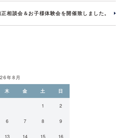
4矯正相談会＆お子様体験会を開催致しました。
026年8月
木
金
土
日
1
2
6
7
8
9
13
14
15
16