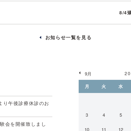
8/
お知らせ一覧を見る
2
9月
月
火
水
により午後診療休診のお
3
4
5
体験会を開催致しまし
10
11
12